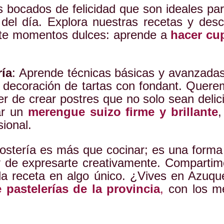
 bocados de felicidad que son ideales pa
 del día. Explora nuestras recetas y desc
arte momentos dulces: aprende a
hacer cu
ría
: Aprende técnicas básicas y avanzada
 decoración de tartas con fondant. Quere
cer de crear postres que no solo sean deli
ar un
merengue suizo firme y brillante
,
ional.
postería es más que cocinar; es una form
 de expresarte creativamente. Compartim
da receta en algo único. ¿Vives en Azuq
e pastelerías de la provincia
,
con los me