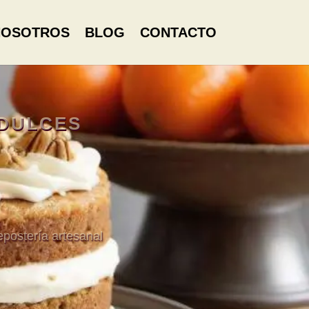
NOSOTROS
BLOG
CONTACTO
 DULCES
epostería artesanal