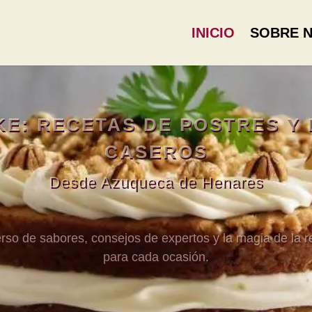
INICIO
SOBRE 
E: RECETAS DE POSTRES Y
CASEROS
Desde Azuqueca de Henares
so de sabores, consejos de expertos y la magia de la r
para cada ocasión.