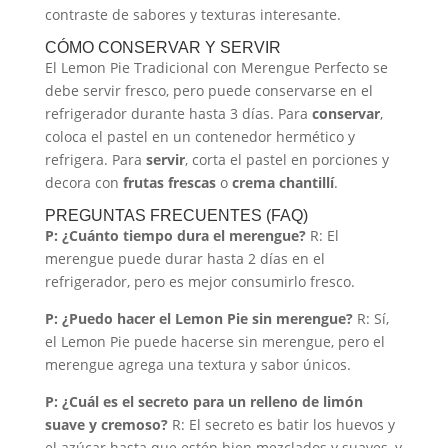
contraste de sabores y texturas interesante.
CÓMO CONSERVAR Y SERVIR
El Lemon Pie Tradicional con Merengue Perfecto se
debe servir fresco, pero puede conservarse en el
refrigerador durante hasta 3 días. Para
conservar
,
coloca el pastel en un contenedor hermético y
refrigera. Para
servir
, corta el pastel en porciones y
decora con
frutas frescas
o
crema chantillí
.
PREGUNTAS FRECUENTES (FAQ)
P: ¿Cuánto tiempo dura el merengue?
R: El
merengue puede durar hasta 2 días en el
refrigerador, pero es mejor consumirlo fresco.
P: ¿Puedo hacer el Lemon Pie sin merengue?
R: Sí,
el Lemon Pie puede hacerse sin merengue, pero el
merengue agrega una textura y sabor únicos.
P: ¿Cuál es el secreto para un relleno de limón
suave y cremoso?
R: El secreto es batir los huevos y
el azúcar hasta que estén bien mezclados y suaves, y